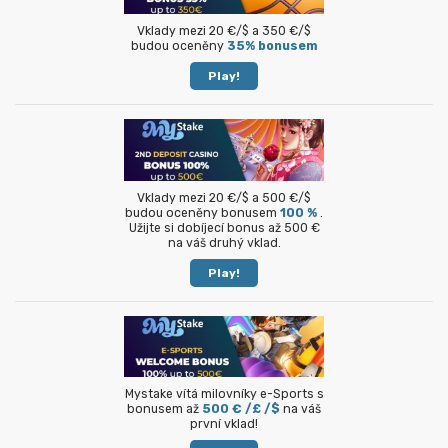
Vklady mezi 20 €/$ a 350 €/$
budou oceněny
35% bonusem
Play!
Vklady mezi 20 €/$ a 500 €/$
budou oceněny bonusem
100 %
.
Užijte si dobíjecí bonus až 500 €
na váš druhý vklad.
Play!
Mystake vítá milovníky e-Sports s
bonusem až
500 € /£ /$
na váš
první vklad!