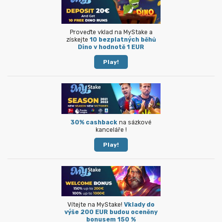
Proveďte vklad na MyStake a
získejte
10 bezplatných běhů
Dino v hodnotě 1 EUR
Play!
30% cashback
na sázkové
kanceláře !
Play!
Vítejte na MyStake!
Vklady do
výše 200 EUR budou oceněny
bonusem 150 %