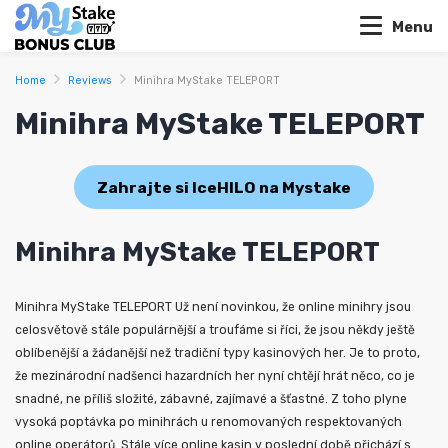
Menu
Home
Reviews
Minihra MyStake TELEPORT
Minihra MyStake TELEPORT
Zahrajte si IceHILO na Mystake
Minihra MyStake TELEPORT
Minihra MyStake TELEPORT Už není novinkou, že online minihry jsou
celosvětově stále populárnější a troufáme si říci, že jsou někdy ještě
oblíbenější a žádanější než tradiční typy kasinových her. Je to proto,
že mezinárodní nadšenci hazardních her nyní chtějí hrát něco, co je
snadné, ne příliš složité, zábavné, zajímavé a šťastné. Z toho plyne
vysoká poptávka po minihrách u renomovaných respektovaných
online operátorů. Stále více online kasin v poslední době přichází s