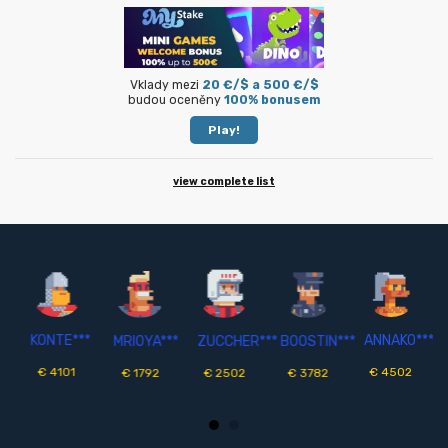
Vklady mezi
20 €/$ a 500 €/$
budou oceněny
100% bonusem
Play!
view complete list
*
KONTE***
ANNAKO***
MRIOYA***
ZUCCHER***
BOOSTIN***
€ 4101
€ 4502
€ 1792
€ 2502
€ 3782