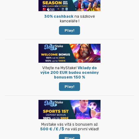
30% cashback
na sázkové
kanceláře !
Play!
Vítejte na MyStake!
Vklady do
výše 200 EUR budou oceněny
bonusem 150 %
Play!
Mystake vás vítá s bonusem až
500 € /£ /$
na váš první vklad!
Play!