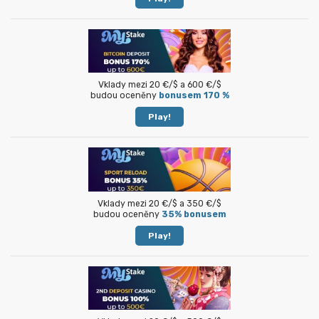
Vklady mezi 20 €/$ a 600 €/$
budou oceněny
bonusem 170 %
Play!
Vklady mezi 20 €/$ a 350 €/$
budou oceněny
35% bonusem
Play!