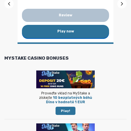
Review
Play now
MYSTAKE CASINO BONUSES
Proveďte vklad na MyStake a
získejte
10 bezplatných běhů
Dino v hodnotě 1 EUR
Play!