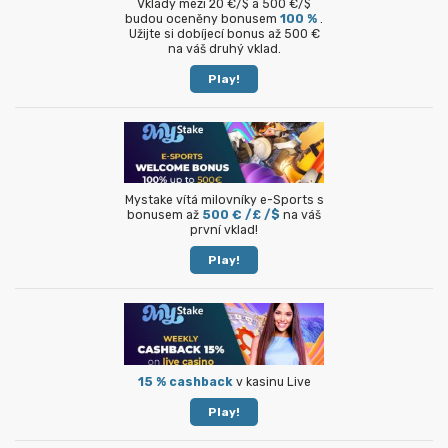
Vklady mezi 20 €/$ a 500 €/$
budou oceněny bonusem
100 %
.
Užijte si dobíjecí bonus až 500 €
na váš druhý vklad.
Play!
Mystake vítá milovníky e-Sports s
bonusem až
500 € /£ /$
na váš
první vklad!
Play!
15 % cashback
v kasinu Live
Play!